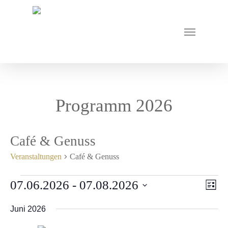
Programm 2026
Veranstaltungen im Fontane Garten
Café & Genuss
Veranstaltungen
Café & Genuss
Veranstaltungen
Ansi
07.06.2026
 - 
07.08.2026
Vera
Liste
Ansi
Navi
Datum
Navi
Juni 2026
wählen.