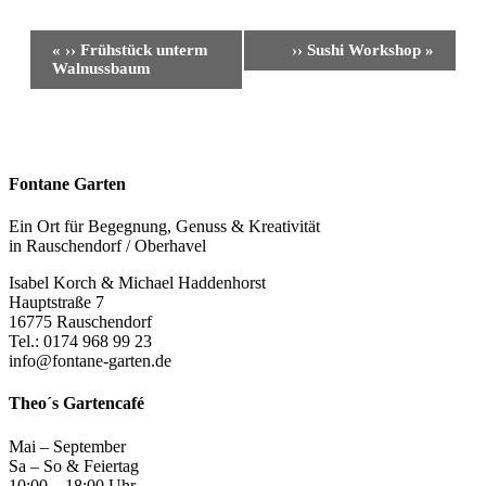
Veranstaltung-
«
›› Frühstück unterm
›› Sushi Workshop
»
Navigation
Walnussbaum
Fontane Garten
Ein Ort für Begegnung, Genuss & Kreativität
in Rauschendorf / Oberhavel
Isabel Korch & Michael Haddenhorst
Hauptstraße 7
16775 Rauschendorf
Tel.: 0174 968 99 23
info@fontane-garten.de
Theo´s Gartencafé
Mai – September
Sa – So & Feiertag
10:00 – 18:00 Uhr