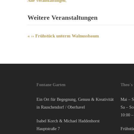
Alle Veranstaltungen
,
Weitere Veranstaltungen
«
›› Frühstück unterm Walnussbaum
Veranstaltung-
Navigation
Fontane Garten
Theo´s
Ein Ort für Begegnung, Genuss & Kreativität
Mai – S
in Rauschendorf / Oberhavel
Sa – So
10:00 –
Isabel Korch & Michael Haddenhorst
Hauptstraße 7
Frühstü