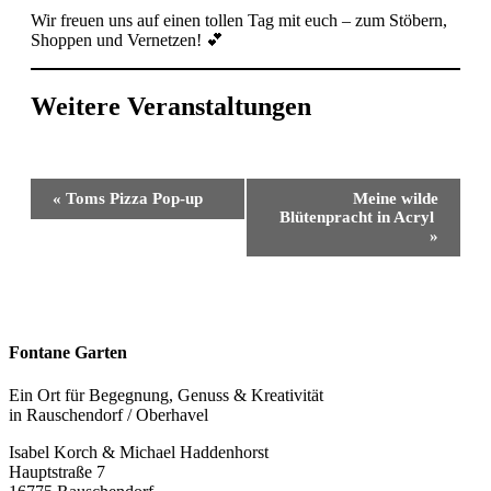
Wir freuen uns auf einen tollen Tag mit euch – zum Stöbern,
Shoppen und Vernetzen! 💕
Weitere Veranstaltungen
Veranstaltung-
«
Toms Pizza Pop-up
Meine wilde
Navigation
Blütenpracht in Acryl
»
Fontane Garten
Ein Ort für Begegnung, Genuss & Kreativität
in Rauschendorf / Oberhavel
Isabel Korch & Michael Haddenhorst
Hauptstraße 7