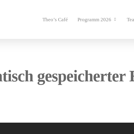
Theo’s Café
Programm 2026
Te
isch gespeicherter