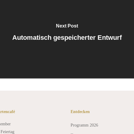
Next Post
Automatisch gespeicherter Entwurf
rtencafé
Entdecken
tember
Programm 2026
Feiertag