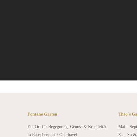
Fontane Garten
Theo´s Ga
Ein Ort für Begegnung, Genuss & Kreativität
Mai – Sep
in Rauschendorf / Oberhavel
Sa – So & 