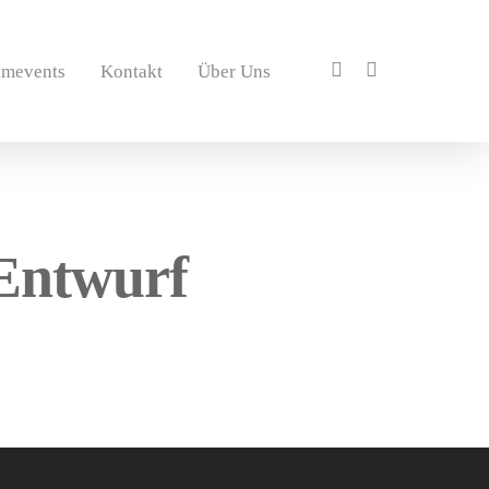
amevents
Kontakt
Über Uns
 Entwurf