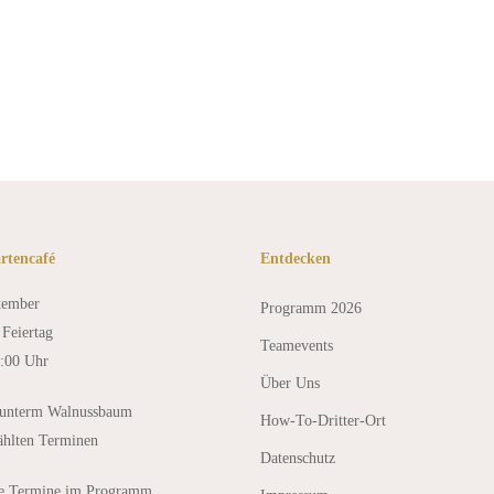
n
rtencafé
Entdecken
tember
Programm 2026
Feiertag
Teamevents
8:00 Uhr
Über Uns
 unterm Walnussbaum
How-To-Dritter-Ort
ählten Terminen
Datenschutz
le Termine im Programm