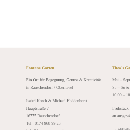
Elternzeit im Campervan auf de
Kanarischen Inseln
Fontane Garten
Theo´s Ga
Ein Ort für Begegnung, Genuss & Kreativität
Mai – Sep
in Rauschendorf / Oberhavel
Sa – So & 
10:00 – 1
Isabel Korch & Michael Haddenhorst
Hauptstraße 7
Frühstück
16775 Rauschendorf
an ausgew
Tel.: 0174 968 99 23
→
Aktuel