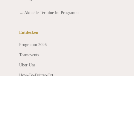
→
Aktuelle Termine im Programm
Entdecken
Programm 2026
Teamevents
Über Uns
How-To-Dritter-Ort
Datenschutz
Impressum
Fontane Mediadesign
Idee. Struktur. Sichtbarkeit.