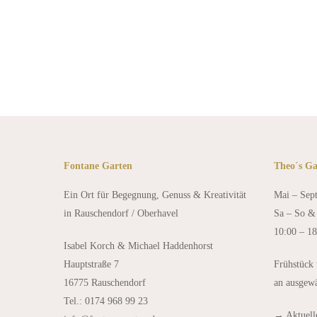
›› Kräuterspaziergang mit Kost
Fontane Garten
Theo´s Ga
Ein Ort für Begegnung, Genuss & Kreativität
Mai – Sep
in Rauschendorf / Oberhavel
Sa – So & 
10:00 – 1
Isabel Korch & Michael Haddenhorst
Hauptstraße 7
Frühstück
16775 Rauschendorf
an ausgew
Tel.: 0174 968 99 23
→
Aktuel