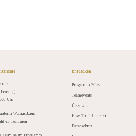
probe
rtencafé
Entdecken
tember
Programm 2026
Feiertag
Teamevents
8:00 Uhr
Über Uns
 unterm Walnussbaum
How-To-Dritter-Ort
ählten Terminen
Datenschutz
le Termine im Programm