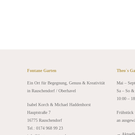
›› Vanlife Sisterhood – Frauen 
Fontane Garten
Theo´s Ga
Ein Ort für Begegnung, Genuss & Kreativität
Mai – Sep
in Rauschendorf / Oberhavel
Sa – So & 
10:00 – 1
Isabel Korch & Michael Haddenhorst
Hauptstraße 7
Frühstück
16775 Rauschendorf
an ausgew
Tel.: 0174 968 99 23
→
Aktuel