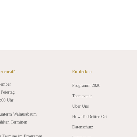
unterwegs
rtencafé
Entdecken
tember
Programm 2026
Feiertag
Teamevents
8:00 Uhr
Über Uns
 unterm Walnussbaum
How-To-Dritter-Ort
ählten Terminen
Datenschutz
le Termine im Programm